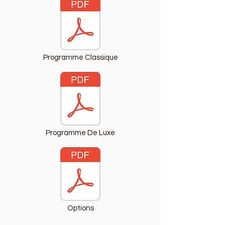
Programme Classique
Programme De Luxe
Options