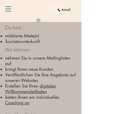
Anruf
Du bist :
möblierte Miete(n)
Touristenunterkunft
Wir können :
nehmen Sie in unsere Mailinglisten
auf
bringt Ihnen neue Kunden
Veröffentlichen Sie Ihre Angebote auf
unseren Websites
​
Erstellen Sie Ihren
digitalen
Willkommensleitfaden
bieten Ihnen ein individuelles
Coaching an