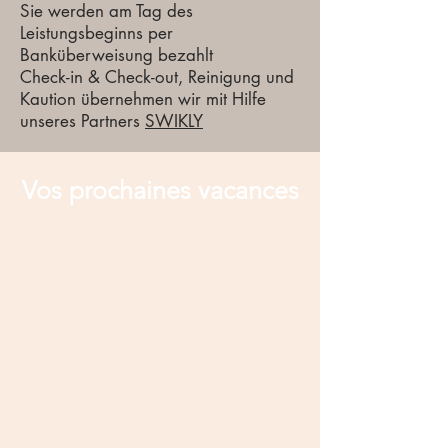
Sie werden am Tag des
Leistungsbeginns per
Banküberweisung bezahlt
Check-in & Check-out, Reinigung und
Kaution übernehmen wir mit Hilfe
unseres Partners
SWIKLY
Vos prochaines vacances