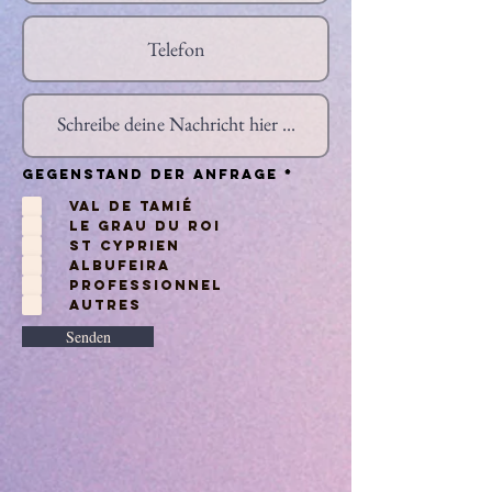
P
Gegenstand der Anfrage
*
f
l
Val de Tamié
i
c
Le Grau du Roi
h
t
St Cyprien
f
e
Albufeira
l
d
Professionnel
Autres
Senden