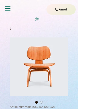
Anruf
Artikelnummer: 36523641234523