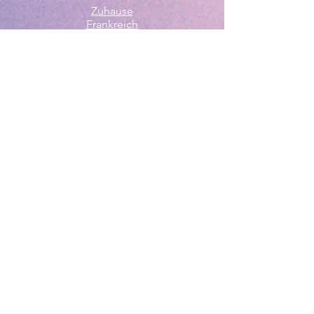
Zuhause
Frankreich
Annecy
Le Grau du Roi
St. Cyprien
Portugal
Unser
Reiseblog
Home Booklets
Reservierung
Loyalität
Kaution
Kommt bald
Gruppen
Mitglieder
Über uns
Pascale & Philippe