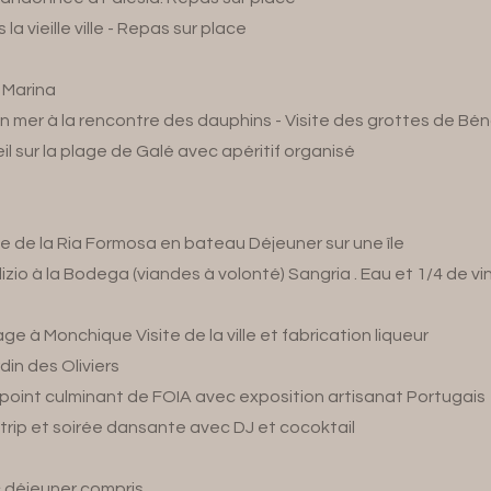
 la vieille ville - Repas sur place
a Marina
en mer à la rencontre des dauphins - Visite des grottes de Bén
il sur la plage de Galé avec apéritif organisé
e de la Ria Formosa en bateau Déjeuner sur une île
zio à la Bodega (viandes à volonté) Sangria . Eau et 1/4 de vin
e à Monchique Visite de la ville et fabrication liqueur
din des Oliviers
oint culminant de FOIA avec exposition artisanat Portugais
trip et soirée dansante avec DJ et cocoktail
c déjeuner compris