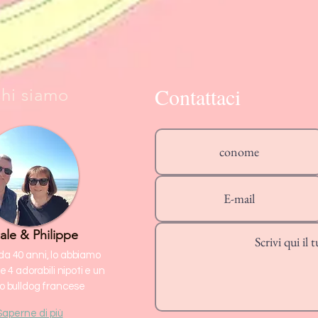
Contattaci
hi siamo
ale & Philippe
da 40 anni, lo abbiamo
e 4 adorabili nipoti e un
lo bulldog francese
Saperne di più