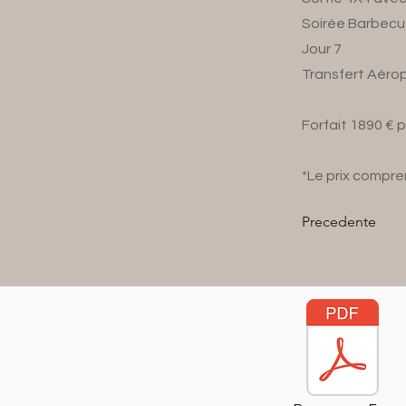
Soirée Barbecue
Jour 7
Transfert Aéro
Forfait 1890 € 
*Le prix compre
Precedente