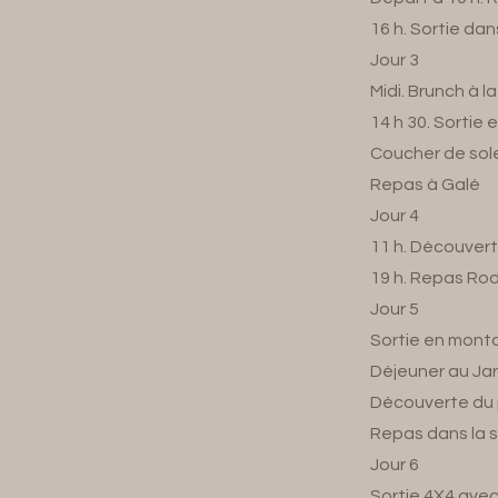
16 h. Sortie dans
Jour 3
Midi. Brunch à l
14 h 30. Sortie 
Coucher de sole
Repas à Galé
Jour 4
11 h. Découvert
19 h. Repas Rodi
Jour 5
Sortie en montag
Déjeuner au Jar
Découverte du p
Repas dans la s
Jour 6
Sortie 4X4 ave