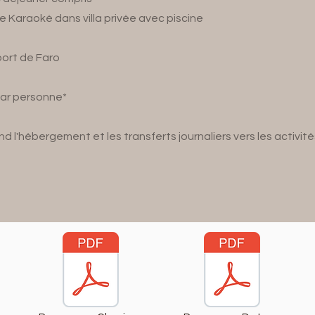
 Karaoké dans villa privée avec piscine
port de Faro
par personne*
nd l'hébergement et les transferts journaliers vers les activi