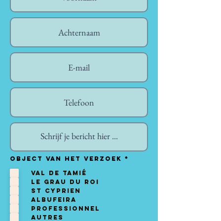
V
Object van het verzoek
*
e
r
Val de Tamié
e
i
Le Grau du Roi
s
t
St Cyprien
Albufeira
Professionnel
Autres