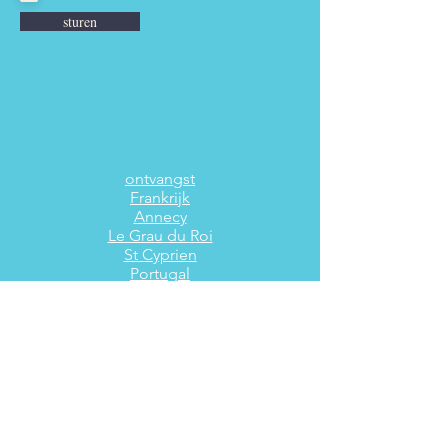
sturen
ontvangst
Frankrijk
Annecy
Le Grau du Roi
St Cyprien
Portugal
Onze reizen
Blog
Home Boekjes
Reserveren
Loyaliteit
Borgtocht
Binnenkort beschikbaar
G
roepen
Leden