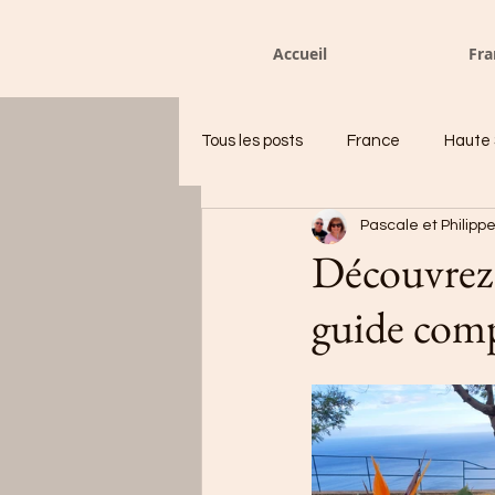
Accueil
Fra
Tous les posts
France
Haute 
Pascale et Philipp
Randonnées Annecy
Recet
Découvrez
guide com