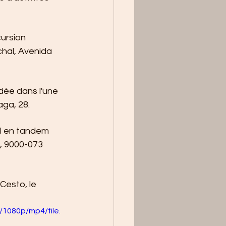
ursion 
hal, Avenida 
idée dans l'une 
aga, 28.
ol en tandem 
s, 9000-073 
Cesto, le 
1080p/mp4/file.