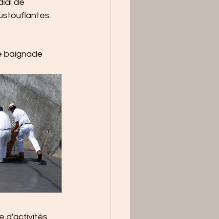
ial de 
stouflantes. 
e baignade 
 d'activités 