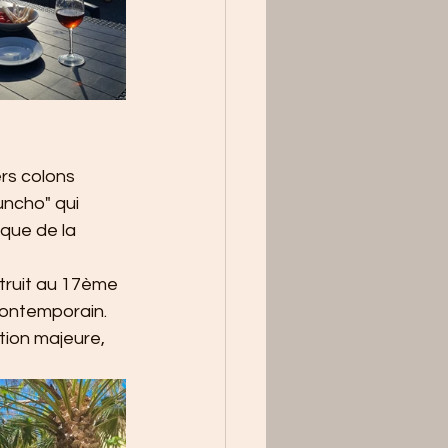
rs colons 
uncho" qui 
que de la 
truit au 17ème 
 Contemporain. 
tion majeure, 