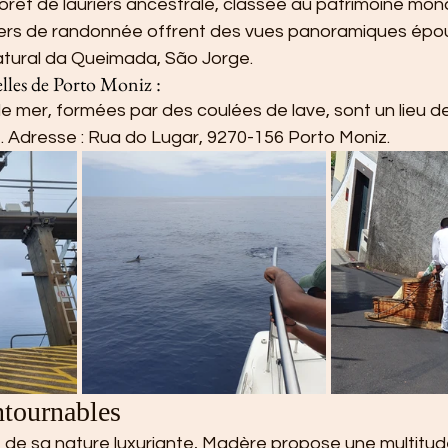
orêt de lauriers ancestrale, classée au patrimoine mond
ers de randonnée offrent des vues panoramiques épou
tural da Queimada, São Jorge.
elles de Porto Moniz :
e mer, formées par des coulées de lave, sont un lieu d
. Adresse : Rua do Lugar, 9270-156 Porto Moniz.
ntournables
 de sa nature luxuriante, Madère propose une multitude