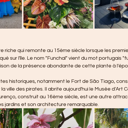
re riche qui remonte au 15ème siècle lorsque les premie
ué sur l'île. Le nom "Funchal" vient du mot portugais "f
 raison de la présence abondante de cette plante à l'épo
sites historiques, notamment le Fort de São Tiago, cons
la ville des pirates. Il abrite aujourd'hui le Musée d'Art
renço, construit au 16ème siècle, est une autre attrac
s jardins et son architecture remarquable.