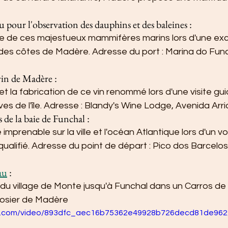
 pour l'observation des dauphins et des baleines :
re de ces majestueux mammifères marins lors d'une exc
 des côtes de Madère. Adresse du port : Marina do Func
 vin de Madère :
et la fabrication de ce vin renommé lors d'une visite gu
 de l'île. Adresse : Blandy's Wine Lodge, Avenida Arri
 de la baie de Funchal :
imprenable sur la ville et l'océan Atlantique lors d'un v
qualifié. Adresse du point de départ : Pico dos Barcelo
au
 :
du village de Monte jusqu'à Funchal dans un Carros de 
 osier de Madère
tic.com/video/893dfc_aec16b75362e49928b726decd81de962/