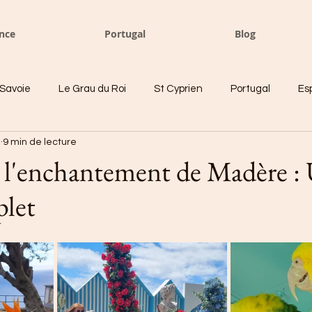
nce
Portugal
Blog
Savoie
Le Grau du Roi
St Cyprien
Portugal
Es
e
9 min de lecture
tes de Pascale
Divers
Etats unis
 l'enchantement de Madère :
plet