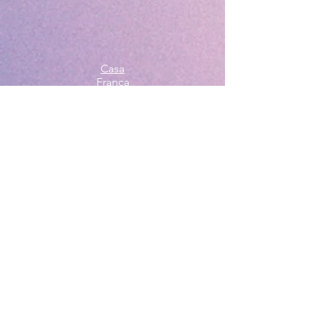
Casa
França
Annecy
Le Grau du Roi
St Cyprien
Portugal
Nossas viagens
Blog
Livretos de boas-vindas
Reserva
Lealdade
Fiança
Em breve
G
roups
Membros
Sobre nós