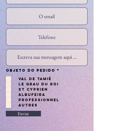
O
Objeto do pedido
*
b
r
Val de Tamié
i
g
Le Grau du Roi
a
t
St Cyprien
ó
r
Albufeira
i
o
Professionnel
Autres
Enviar