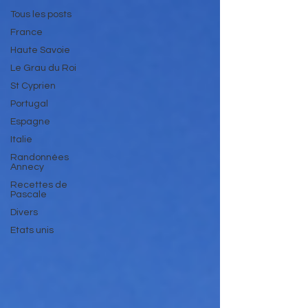
Tous les posts
France
Haute Savoie
Le Grau du Roi
St Cyprien
Portugal
Espagne
Italie
Randonnées
Annecy
Recettes de
Pascale
Divers
Etats unis