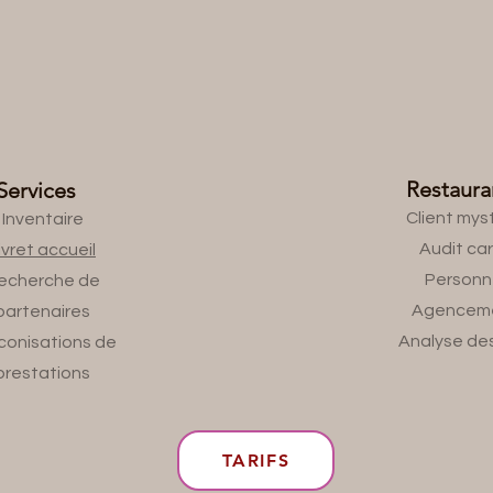
Restaura
Services
Client mys
Inventaire
Audit ca
ivret accueil
Personn
echerche de
Agencem
partenaires
Analyse des
conisations de
prestations
TARIFS