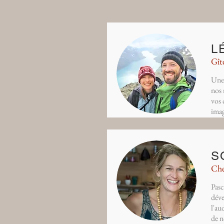
L
Gît
Une 
nos 
vos 
ima
S
Che
Pasc
déve
l'au
de n