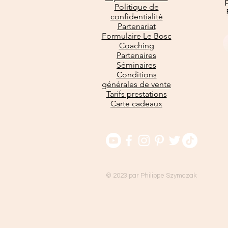
Politique de
confidentialité
Partenariat
Formulaire Le Bosc
Coaching
Partenaires
Séminaires
Conditions
générales de vente
Tarifs prestations
Carte cadeaux
© 2023 par Philippe Szymczak