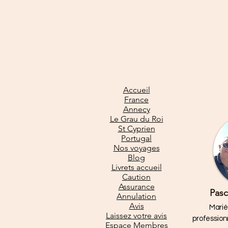
Accueil
À pr
France
Annecy
Le Grau du Roi
St Cyprien
Portugal
Nos voyages
Blog
Livrets accueil
Caution
Assurance
Pasc
Annulation
Avis
Marié
Laissez votre avis
profession
Espace Membres