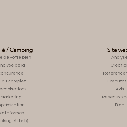
Qualité - Service - Formation - Gestion
lé / Camping
Site we
te de votre bien
Analys
nalyse de la
Créatio
concurence
Référence
udit complet
E réputat
éconisations
Avis
Marketing
Réseaux so
ptimisation
Blog
plateformes
oking, Airbnb)