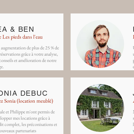
ÉA & BEN
e Les pieds dans l'eau
augmentation de plus de 25 % de
réservations grâce à votre analyse,
conseils et amélioration de notre
ge.
ONIA DEBUC
z Sonia (location meublé)
ale et Philippe m'ont permis de
lopper mes locations grâce à
dit complet, les préconisations et
ouveaux partenariats