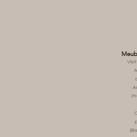
Meub
Visi
A
A
Pr
O
(Bo