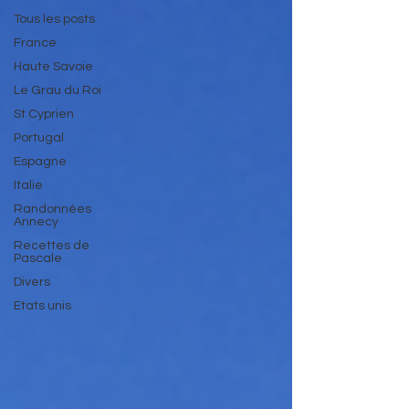
Tous les posts
France
Haute Savoie
Le Grau du Roi
St Cyprien
Portugal
Espagne
Italie
Randonnées
Annecy
Recettes de
Pascale
Divers
Etats unis