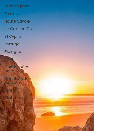
Tous les posts
France
Haute Savoie
Le Grau du Roi
St Cyprien
Portugal
Espagne
Italie
Randonnées
Annecy
Recettes de
Pascale
Divers
Etats unis