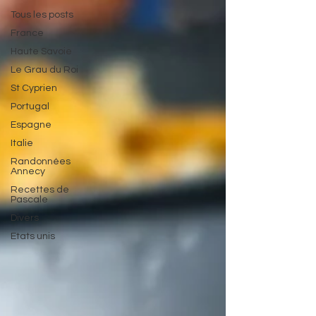
Tous les posts
France
Haute Savoie
Le Grau du Roi
St Cyprien
Portugal
Espagne
Italie
Randonnées
Annecy
Recettes de
Pascale
Divers
Etats unis