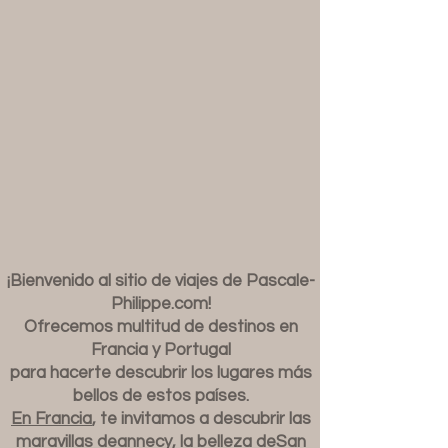
¡Bienvenido al sitio de viajes de Pascale-
Philippe.com!
Ofrecemos multitud de destinos en
Francia y Portugal
para hacerte descubrir los lugares más
bellos de estos países.
En Francia
, te invitamos a descubrir las
maravillas de
annecy
, la belleza de
San