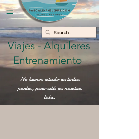
Llamada
Viajes - Alquileres
Entrenamiento
No hemos estado en todas
partes, pero está en nuestra
lista.