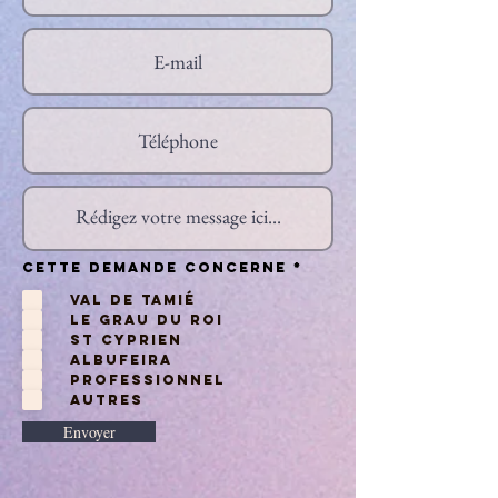
O
Cette demande concerne
*
b
l
Val de Tamié
i
g
Le Grau du Roi
a
t
St Cyprien
o
i
Albufeira
r
e
Professionnel
Autres
Envoyer