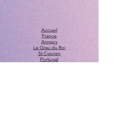
Accueil
France
Annecy
Le Grau du Roi
St Cyprien
Portugal
Nos voyages
Blog
Livrets accueil
Caution
Assurance Annulation
Avis
Laissez votre avis
Espace Membres
Politique de confidentialité
Partenariat
Formulaire Le Bosc
Coaching
Partenaires