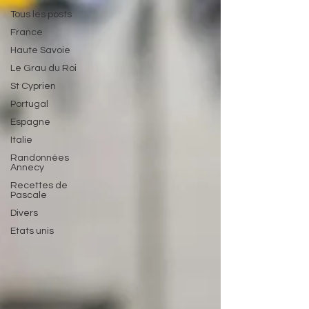
Tous les posts
France
Haute Savoie
Le Grau du Roi
St Cyprien
Portugal
Espagne
Italie
Randonnées
Annecy
Recettes de
Pascale
Divers
Etats unis