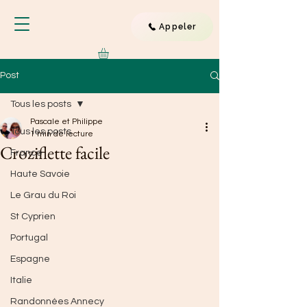
Appeler
Post
Tous les posts
Pascale et Philippe
Tous les posts
1 min de lecture
Croziflette facile
France
Haute Savoie
Le Grau du Roi
St Cyprien
Portugal
Espagne
Italie
Randonnées Annecy