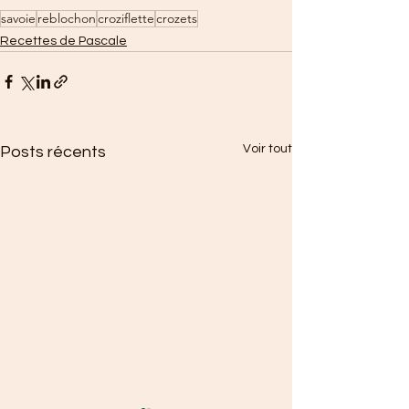
savoie
reblochon
croziflette
crozets
Recettes de Pascale
Voir tout
Posts récents