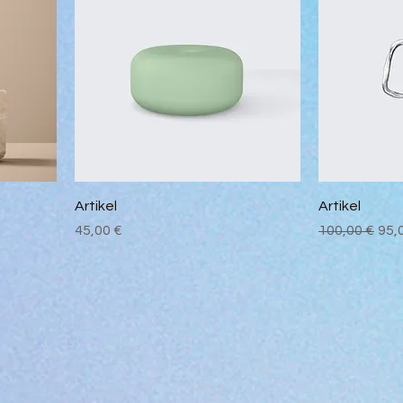
Artikel
Artikel
Preis
Standardpre
Sal
45,00 €
100,00 €
95,