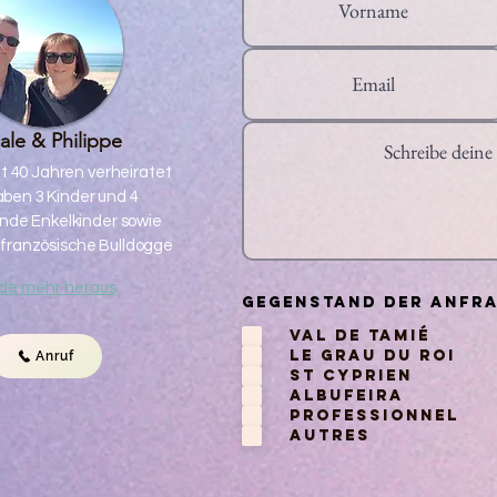
ale & Philippe
it 40 Jahren verheiratet
ben 3 Kinder und 4
nde Enkelkinder sowie
e französische Bulldogge
de mehr heraus
Gegenstand der Anfr
Val de Tamié
Le Grau du Roi
Anruf
St Cyprien
Albufeira
Professionnel
Autres