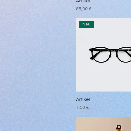
Artikel
Preis
85,00 €
Neu
Artikel
Preis
7,50 €