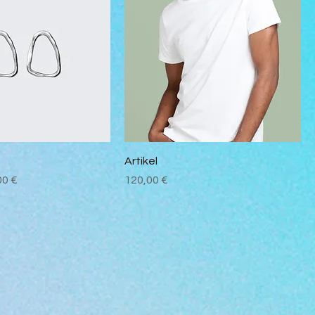
Artikel
is
e-Preis
Preis
00 €
120,00 €