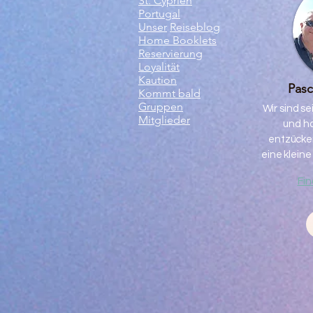
St. Cyprien
Portugal
Unser
Reiseblog
Home Booklets
Reservierung
Loyalität
Kaution
Pasc
Kommt bald
Gruppen
Wir sind se
Mitglieder
und ha
entzücke
eine klein
Fin