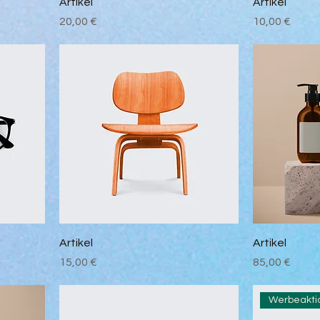
Artikel
Artikel
Preis
Preis
20,00 €
10,00 €
Artikel
Artikel
Preis
Preis
15,00 €
85,00 €
Werbeakti