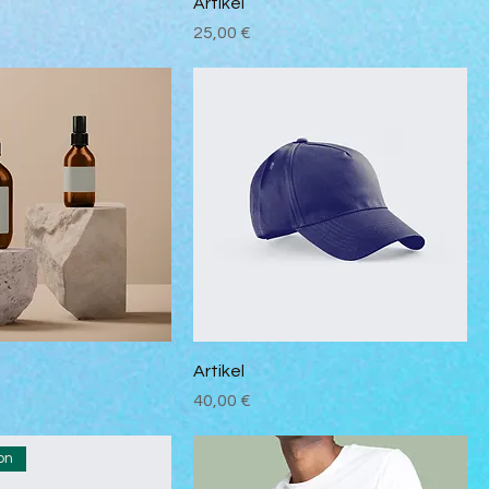
Artikel
Preis
25,00 €
Artikel
Preis
40,00 €
on