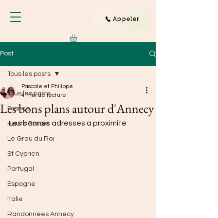
Appeler
Post
Tous les posts
Pascale et Philippe
Tous les posts
4 min de lecture
Les bons plans autour d'Annecy
France
Les bonnes adresses à proximité
Haute Savoie
Le Grau du Roi
St Cyprien
Portugal
Espagne
Italie
Randonnées Annecy