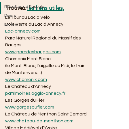
Trouvez 
les liens utiles,
Recettes de Pascale
Divers
Le Tour du Lac à Vélo
Voie Verte du Lac d’Annecy
Etats unis
Lac-annecy.com
Parc Naturel Régional du Massif des 
Bauges
www.parcdesbauges.com
Chamonix Mont Blanc
(le Mont-Blanc, l’aiguille du Midi, le train 
de Montenvers…)
www.chamonix.com
Le Château d’Annecy
patrimoines.agglo-annecy.fr
Les Gorges du Fier
www.gorgesdufier.com
Le Château de Menthon Saint Bernard
www.chateau-de-menthon.com
Village Médiéval d’Yvoire