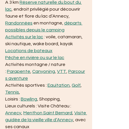
A 3 km 
Réserve naturelle du bout du 
lac
, endroit privilégié pour découvrir 
faune et flore du lac d’Annecy,
Randonnées
 en montagne, 
départs 
possibles depuis le camping
Activités sur le lac
 : voile, catamaran, 
ski nautique, wake board, kayak
Locations de bateaux
Pêche en rivière ou sur le lac
Activités montagne / nature 
: 
Parapente
, 
Canyoning
, 
VTT
, 
Parcour
s aventure
Activités sportives : 
Equitation
, 
Golf
, 
Tennis
,
Loisirs : 
Bowling
, Shopping,
Lieux culturels : Visite Château : 
Annecy
, 
Menthon Saint Bernard
, 
Visite 
guidée de la vieille ville d’Annecy
, avec 
ses canaux