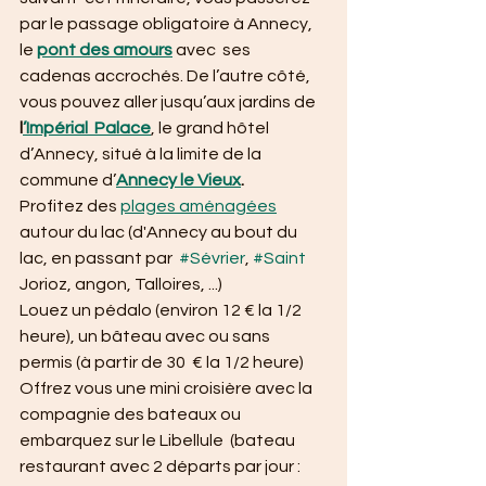
par le passage obligatoire à Annecy, 
le 
pont des amours
 avec  ses 
cadenas accrochés. De l’autre côté, 
vous pouvez aller jusqu’aux jardins de 
l
’Impérial  Palace
, le grand hôtel 
d’Annecy, situé à la limite de la 
commune d’
Annecy le Vieux
.
Profitez des 
plages aménagées
autour du lac (d'Annecy au bout du 
lac, en passant par  
#Sévrier
, 
#Saint
Jorioz, angon, Talloires, ...)
Louez un pédalo (environ 12 € la 1/2 
heure), un bâteau avec ou sans 
permis (à partir de 30  € la 1/2 heure)
Offrez vous une mini croisière avec la 
compagnie des bateaux ou 
embarquez sur le Libellule  (bateau 
restaurant avec 2 départs par jour : 