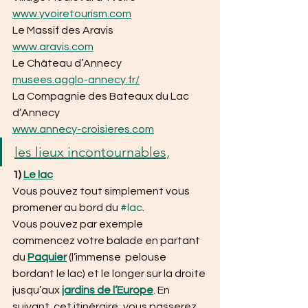
www.yvoiretourism.com
Le Massif des Aravis
www.aravis.com
Le Château d’Annecy
musees.agglo-annecy.fr/
La Compagnie des Bateaux du Lac 
d’Annecy
www.annecy-croisieres.com
les lieux incontournables,
1) 
Le lac
Vous pouvez tout simplement vous 
promener au bord du 
#lac
.
Vous pouvez par exemple 
commencez votre balade en partant 
du 
Paquier
 (l’immense  pelouse 
bordant le lac) et le longer sur la droite 
jusqu’aux 
jardins de l’Europe
. En 
suivant  cet itinéraire, vous passerez 