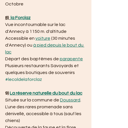
Octobre
8) 
 la Forclaz
Vue incontournable sur le lac 
d'Annecy à 1150 m. d'altitude
Accessible en 
voiture
 (30 minutes 
d'Annecy) ou 
à pied depuis le bout du 
lac
Départ des baptêmes de 
parapente
Plusieurs restaurants Savoyards et 
quelques boutiques de souvenirs
#lecoldelaforclaz
9) 
La réserve naturelle du bout du lac
Située sur la commune de 
Doussard
.
L'une des rares promenade sans 
dénivellé, accessible à tous (sauf les 
chiens)
Découverte de la faune et la flore 