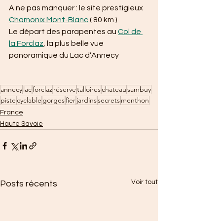
A ne pas manquer : le site prestigieux 
Chamonix Mont-Blanc
 ( 80 km )
Le départ des parapentes au 
Col de 
la Forclaz
, la plus belle vue 
panoramique du Lac d’Annecy
annecy
lac
forclaz
réserve
talloires
chateau
sambuy
piste
cyclable
gorges
fier
jardins
secrets
menthon
France
Haute Savoie
Voir tout
Posts récents