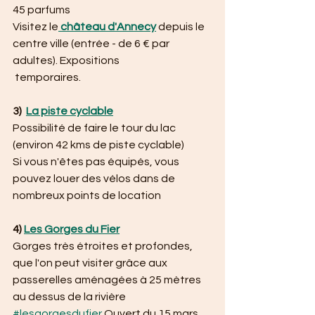
45 parfums
Visitez le
 château d'Annecy
 depuis le 
centre ville (entrée - de 6 € par 
adultes). Expositions
 temporaires.
3)  
La piste cyclable
Possibilité de faire le tour du lac 
(environ 42 kms de piste cyclable)
Si vous n'êtes pas équipés, vous 
pouvez louer des vélos dans de 
nombreux points de location
4) 
Les Gorges du Fier
Gorges très étroites et profondes, 
que l'on peut visiter grâce aux 
passerelles aménagées à 25 mètres 
au dessus de la rivière
#lesgorgesdufier
 Ouvert du 15 mars 