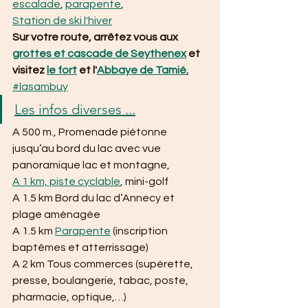
escalade
, 
parapente
,
Station de ski l'hiver
Sur votre route, arrêtez vous aux 
grottes et cascade de Seythenex
 et 
visitez 
le fort
 et l'
Abbaye de Tamié
.
#lasambuy
Les infos diverses ...
A 500 m., Promenade piétonne 
jusqu’au bord du lac avec vue 
panoramique lac et montagne,
A 1 km, piste cyclable
, mini-golf
A 1.5 km Bord du lac d’Annecy et 
plage aménagée
A 1.5 km 
Parapente
 (inscription 
baptêmes et atterrissage)
A 2 km Tous commerces (supérette, 
presse, boulangerie, tabac, poste, 
pharmacie, optique,…)